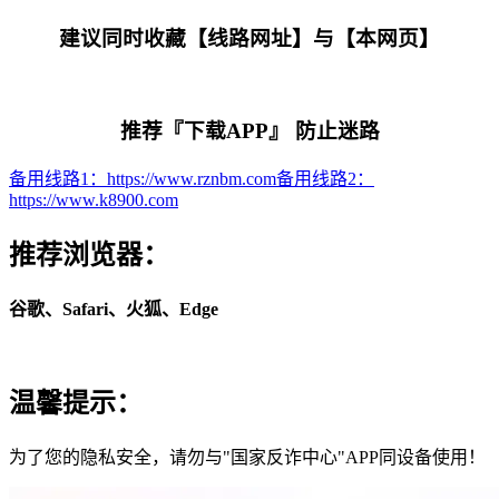
建议同时收藏【线路网址】与【本网页】
推荐『下载APP』 防止迷路
备用线路
1
：
https://www.rznbm.com
备用线路
2
：
https://www.k8900.com
推荐浏览器：
谷歌、Safari、火狐、Edge
温馨提示：
为了您的隐私安全，请勿与"国家反诈中心"APP同设备使用！