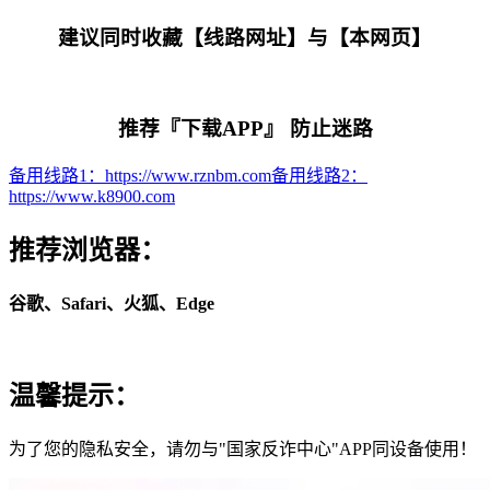
建议同时收藏【线路网址】与【本网页】
推荐『下载APP』 防止迷路
备用线路
1
：
https://www.rznbm.com
备用线路
2
：
https://www.k8900.com
推荐浏览器：
谷歌、Safari、火狐、Edge
温馨提示：
为了您的隐私安全，请勿与"国家反诈中心"APP同设备使用！