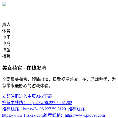
真人
体育
电子
电竞
捕鱼
棋牌
美女荷官 · 在线发牌
全网最美荷官，倾情出演，极致视觉盛宴，多元游戏种类，为
您带来最舒心的游戏体验。
立即注册
进入主页
APP下载
推荐主线路：
https://34.96.227.59:31202
推荐线路：
https://34.96.227.59:31201
推荐线路：
https://www.1nzkex.com
推荐线路：
https://www.plov9r.com