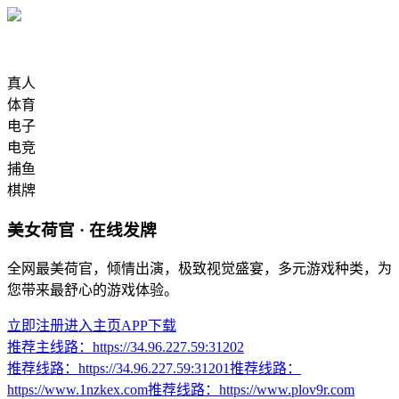
真人
体育
电子
电竞
捕鱼
棋牌
美女荷官 · 在线发牌
全网最美荷官，倾情出演，极致视觉盛宴，多元游戏种类，为
您带来最舒心的游戏体验。
立即注册
进入主页
APP下载
推荐主线路：
https://34.96.227.59:31202
推荐线路：
https://34.96.227.59:31201
推荐线路：
https://www.1nzkex.com
推荐线路：
https://www.plov9r.com