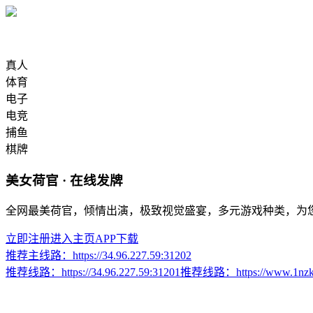
真人
体育
电子
电竞
捕鱼
棋牌
美女荷官 · 在线发牌
全网最美荷官，倾情出演，极致视觉盛宴，多元游戏种类，为
立即注册
进入主页
APP下载
推荐主线路：
https://34.96.227.59:31202
推荐线路：
https://34.96.227.59:31201
推荐线路：
https://www.1nz