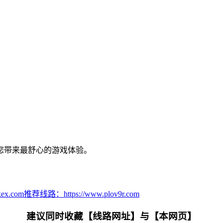
您带来最舒心的游戏体验。
kex.com
推荐线路：
https://www.plov9r.com
建议同时收藏【线路网址】与【本网页】