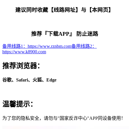
建议同时收藏【线路网址】与【本网页】
推荐『下载APP』 防止迷路
备用线路
1
：
https://www.rznbm.com
备用线路
2
：
https://www.k8900.com
推荐浏览器：
谷歌、Safari、火狐、Edge
温馨提示：
为了您的隐私安全，请勿与"国家反诈中心"APP同设备使用！