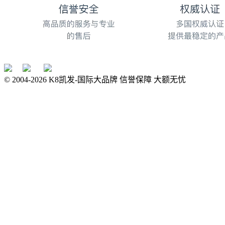
© 2004-
2026
K8凯发-国际大品牌 信誉保障 大额无忧